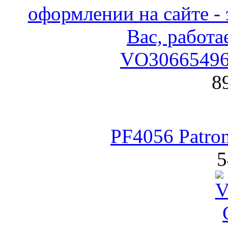
VO30665496
8
PF4056 Patro
5