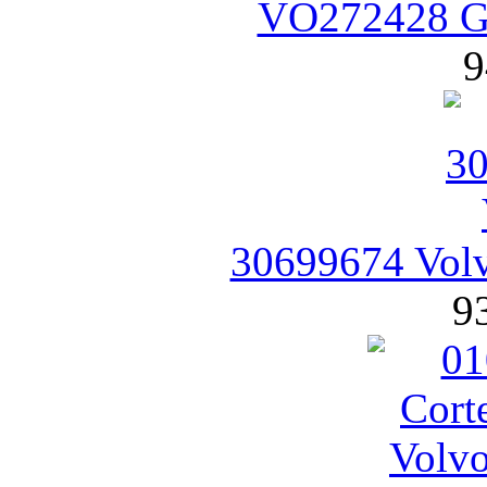
VO272428 GP
9
30699674 Vol
9