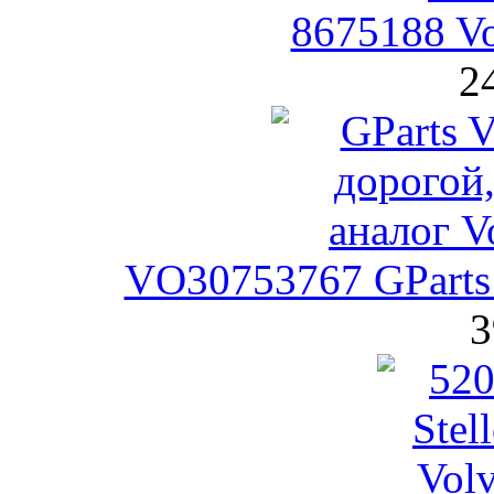
8675188 
2
VO30753767 GParts
3