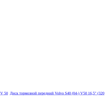
 V 50
Диск тормозной передний Volvo S40 (04-) V50 16,5" (320