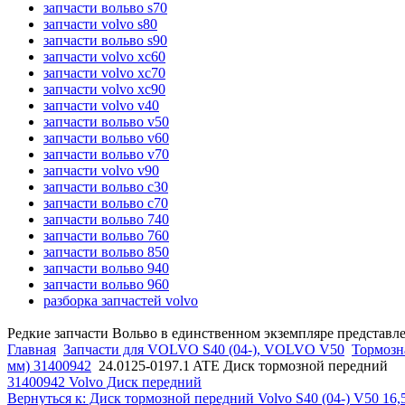
запчасти вольво s70
запчасти volvo s80
запчасти вольво s90
запчасти volvo xc60
запчасти volvo xc70
запчасти volvo xc90
запчасти volvo v40
запчасти вольво v50
запчасти вольво v60
запчасти вольво v70
запчасти volvo v90
запчасти вольво c30
запчасти вольво c70
запчасти вольво 740
запчасти вольво 760
запчасти вольво 850
запчасти вольво 940
запчасти вольво 960
разборка запчастей volvo
Редкие запчасти Вольво в единственном экземпляре представл
Главная
Запчасти для VOLVO S40 (04-), VOLVO V50
Тормозна
мм) 31400942
24.0125-0197.1 ATE Диск тормозной передний
31400942 Volvo Диск передний
Вернуться к: Диск тормозной передний Volvo S40 (04-) V50 16,