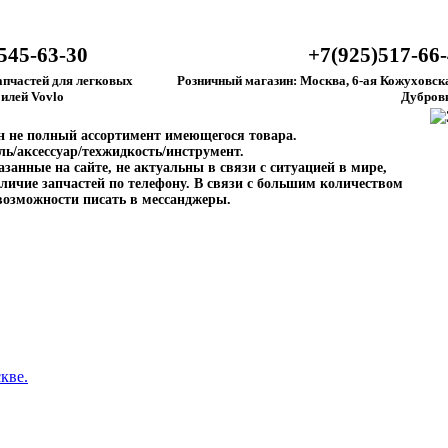
545-63-30
+7(925)517-66
апчастей для легковых
Розничный магазин: Москва, 6-ая Кожуховска
илей Vovlo
Дубров
ен не полный ассортимент имеющегося товара.
ль/аксессуар/техжидкость/инструмент.
занные на сайте, не актуальны в связи с ситуацией в мире,
личие запчастей по телефону. В связи с большим количеством
возможности писать в мессанджеры.
кве.