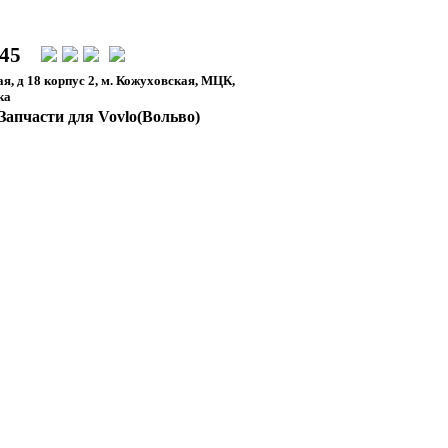
-45
я, д 18 корпус 2, м. Кожуховская, МЦК,
ка