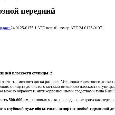
озной передний
24.0125-0175.1 ATE новый номер ATE 24.0125-0197.1
ешней плоскости ступицы!!!
 части тормозного диска ржавеет. Установка тормозного диска 
ельно очищать до чистого металла внешнюю плоскость ступицы.
а можно обработать антикоррозионными средствами типа Rust S
ать 500-600 км
, на новых мягких колодках, не допуская перег
е в глубокой луже обязательно испортит любой тормозной дис