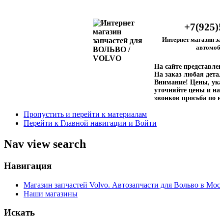
+7(925)
Интернет магазин з
автомоб
На сайте представл
На заказ любая дета
Внимание!
Цены, ука
уточняйте цены и на
звонков просьба по 
Пропустить и перейти к материалам
Перейти к Главной навигации и Войти
Nav view search
Навигация
Магазин запчастей Volvo. Автозапчасти для Вольво в Мос
Наши магазины
Искать