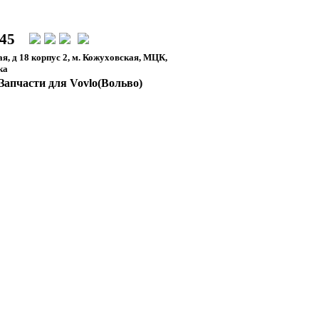
-45
я, д 18 корпус 2, м. Кожуховская, МЦК,
ка