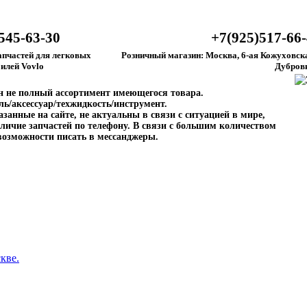
545-63-30
+7(925)517-66
апчастей для легковых
Розничный магазин: Москва, 6-ая Кожуховска
илей Vovlo
Дубров
ен не полный ассортимент имеющегося товара.
ль/аксессуар/техжидкость/инструмент.
занные на сайте, не актуальны в связи с ситуацией в мире,
личие запчастей по телефону. В связи с большим количеством
возможности писать в мессанджеры.
кве.