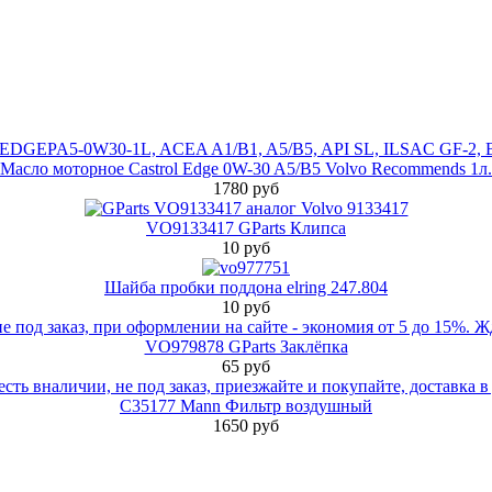
Масло моторное Castrol Edge 0W-30 A5/B5 Volvo Recommends 1л.
1780 руб
VO9133417 GParts Клипса
10 руб
Шайба пробки поддона elring 247.804
10 руб
VO979878 GParts Заклёпка
65 руб
C35177 Mann Фильтр воздушный
1650 руб