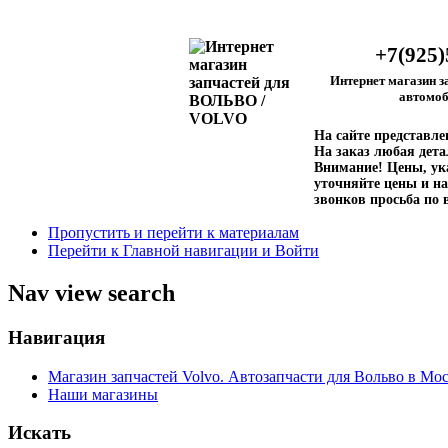
+7(925)
Интернет магазин з
автомоб
На сайте представл
На заказ любая дета
Внимание!
Цены, ука
уточняйте цены и на
звонков просьба по 
Пропустить и перейти к материалам
Перейти к Главной навигации и Войти
Nav view search
Навигация
Магазин запчастей Volvo. Автозапчасти для Вольво в Мос
Наши магазины
Искать