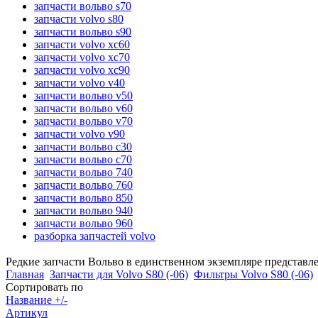
запчасти вольво s70
запчасти volvo s80
запчасти вольво s90
запчасти volvo xc60
запчасти volvo xc70
запчасти volvo xc90
запчасти volvo v40
запчасти вольво v50
запчасти вольво v60
запчасти вольво v70
запчасти volvo v90
запчасти вольво c30
запчасти вольво c70
запчасти вольво 740
запчасти вольво 760
запчасти вольво 850
запчасти вольво 940
запчасти вольво 960
разборка запчастей volvo
Редкие запчасти Вольво в единственном экземпляре представл
Главная
Запчасти для Volvo S80 (-06)
Фильтры Volvo S80 (-06)
Сортировать по
Название +/-
Артикул