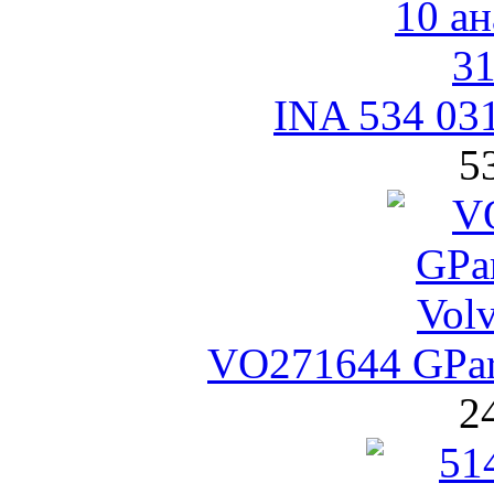
INA 534 03
5
VO271644 GPar
2