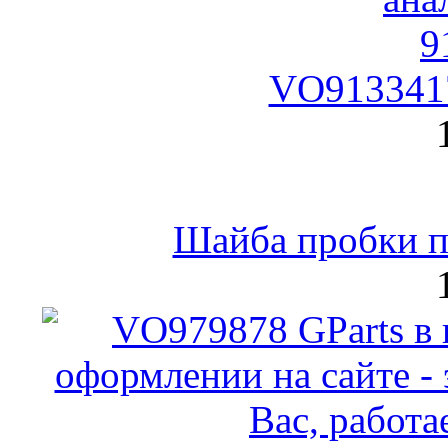
VO9133417
Шайба пробки по