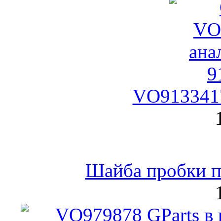
VO9133417
Шайба пробки по