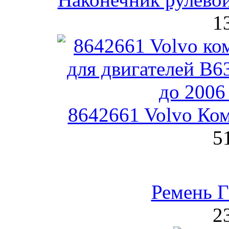
1
8642661 Volvo Ком
5
Ремень 
2