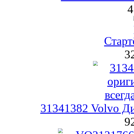
4
Стар
3
31341382 Volvo Д
9