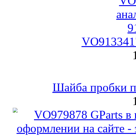
VO9133417
Шайба пробки по