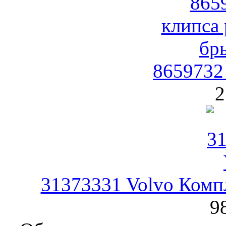
8659732
2
31373331 Volvo Комп
9