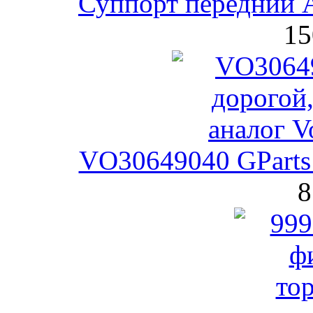
Суппорт передний A
15
VO30649040 GParts
8