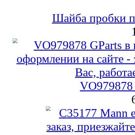
Шайба пробки по
VO979878 