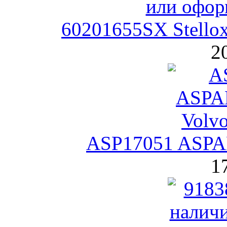
60201655SX Stello
2
ASP17051 ASPA
1