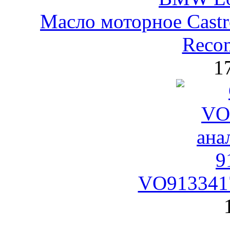
Масло моторное Castr
Reco
1
VO9133417