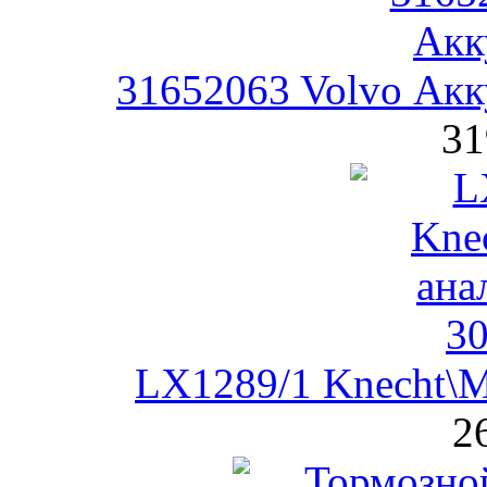
31652063 Volvo Ак
31
LX1289/1 Knecht\
2