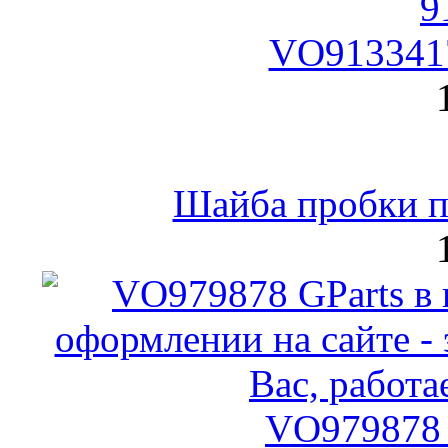
VO9133417
Шайба пробки по
VO979878 