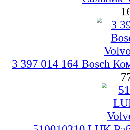
1
3 397 014 164 Bosch Ко
7
510010310 LUK Раб