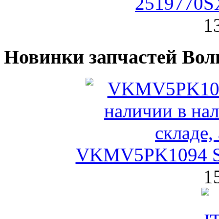
2519770SX
1
Новинки запчастей Вол
VKMV5PK1094 S
1