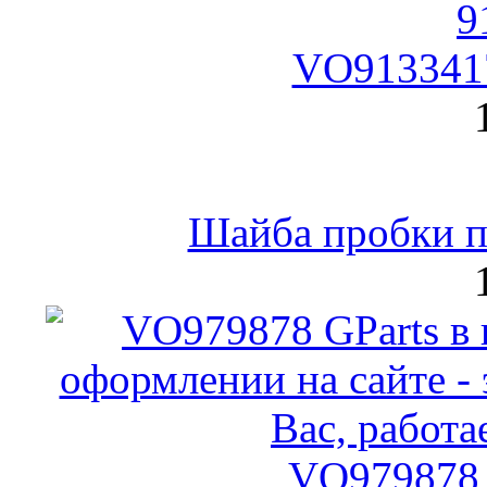
VO9133417
Шайба пробки по
VO979878 