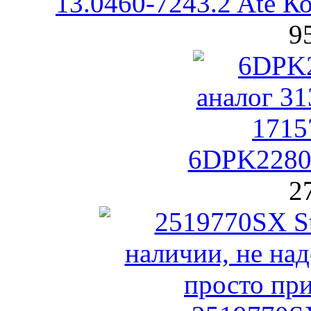
13.0460-7243.2 Ate К
9
6DPK2280
2