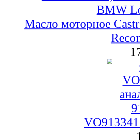
Масло моторное Castr
Reco
1
VO9133417