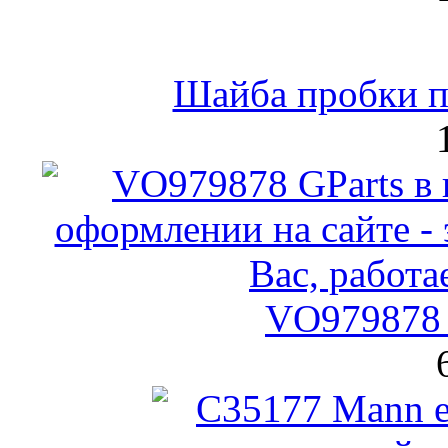
Шайба пробки по
VO979878 