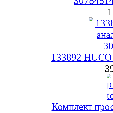
30784514
1
133892 HUCO 
3
Комплект прос