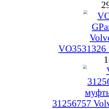
2
VO3531326 
1
31256757 Vol