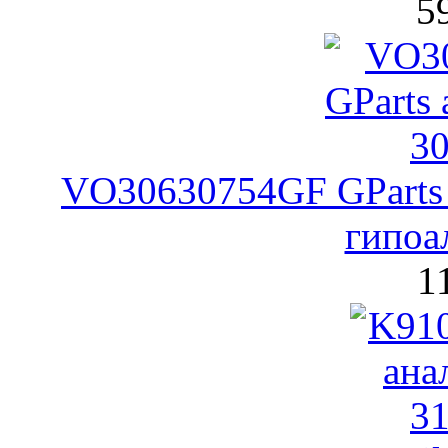
5
VO30630754GF GParts
гипоа
1