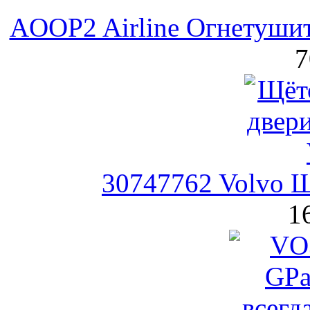
AOOP2 Airline Огнетуш
7
30747762 Volvo Щ
1