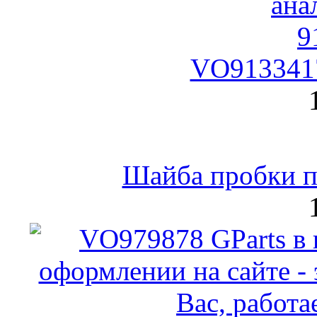
VO9133417
Шайба пробки по