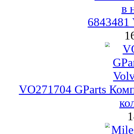
6843481 
1
VO271704 GParts Комп
ко
1