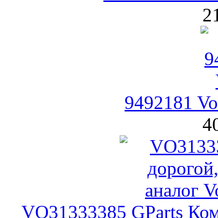
2
9492181 Vo
4
VO31333385 GParts Ком