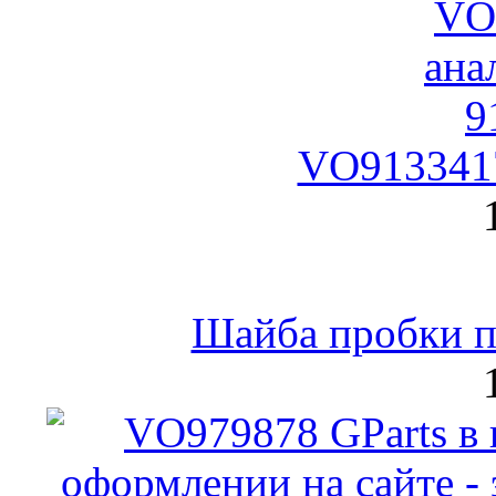
VO9133417
Шайба пробки по