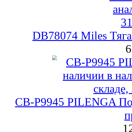
DB78074 Miles Тяга
6
CB-P9945 PILENGA По
п
1