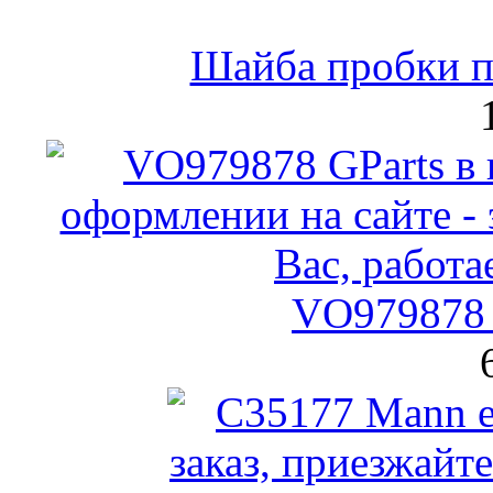
Шайба пробки по
VO979878 