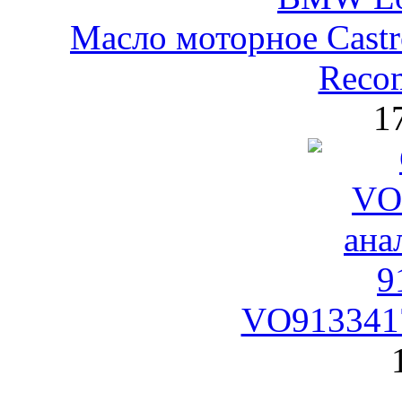
Масло моторное Castr
Reco
1
VO9133417