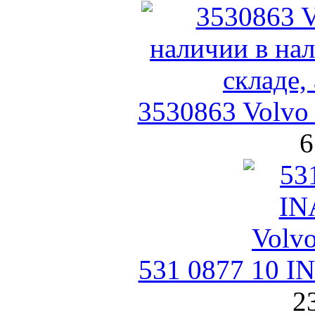
3530863 Volvo
6
531 0877 10 I
2