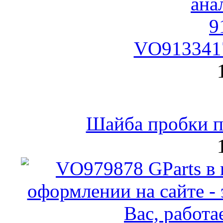
VO9133417
Шайба пробки по