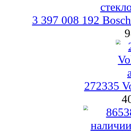
3 397 008 192 Bosc
9
272335 V
4