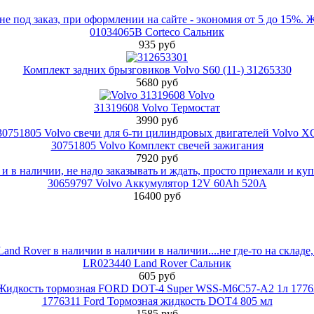
01034065B Corteco Сальник
935 руб
Комплект задних брызговиков Volvo S60 (11-) 31265330
5680 руб
31319608 Volvo Термостат
3990 руб
30751805 Volvo Комплект свечей зажигания
7920 руб
30659797 Volvo Аккумулятор 12V 60Ah 520A
16400 руб
LR023440 Land Rover Сальник
605 руб
1776311 Ford Тормозная жидкость DOT4 805 мл
1585 руб