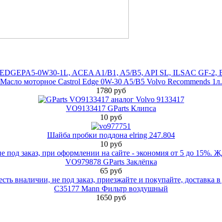
Масло моторное Castrol Edge 0W-30 A5/B5 Volvo Recommends 1л.
1780 руб
VO9133417 GParts Клипса
10 руб
Шайба пробки поддона elring 247.804
10 руб
VO979878 GParts Заклёпка
65 руб
C35177 Mann Фильтр воздушный
1650 руб