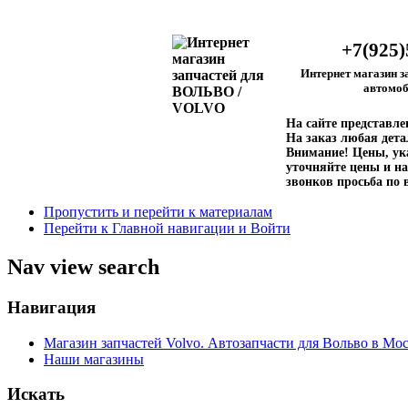
+7(925)
Интернет магазин з
автомоб
На сайте представл
На заказ любая дета
Внимание!
Цены, ука
уточняйте цены и на
звонков просьба по 
Пропустить и перейти к материалам
Перейти к Главной навигации и Войти
Nav view search
Навигация
Магазин запчастей Volvo. Автозапчасти для Вольво в Мос
Наши магазины
Искать