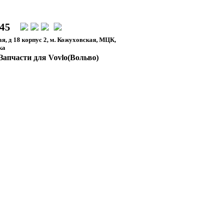
-45
я, д 18 корпус 2, м. Кожуховская, МЦК,
ка