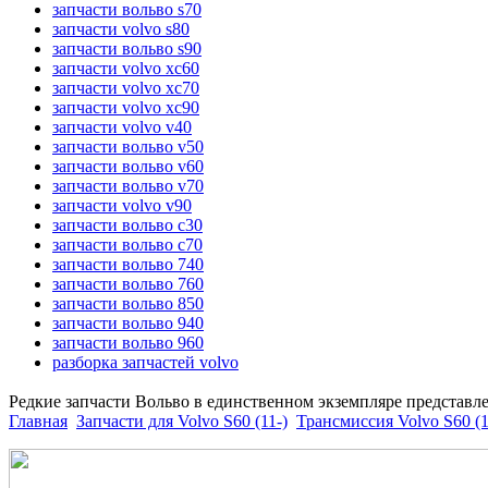
запчасти вольво s70
запчасти volvo s80
запчасти вольво s90
запчасти volvo xc60
запчасти volvo xc70
запчасти volvo xc90
запчасти volvo v40
запчасти вольво v50
запчасти вольво v60
запчасти вольво v70
запчасти volvo v90
запчасти вольво c30
запчасти вольво c70
запчасти вольво 740
запчасти вольво 760
запчасти вольво 850
запчасти вольво 940
запчасти вольво 960
разборка запчастей volvo
Редкие запчасти Вольво в единственном экземпляре представл
Главная
Запчасти для Volvo S60 (11-)
Трансмиссия Volvo S60 (