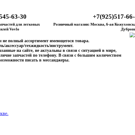
545-63-30
+7(925)517-66
апчастей для легковых
Розничный магазин: Москва, 6-ая Кожуховска
илей Vovlo
Дубров
ен не полный ассортимент имеющегося товара.
ль/аксессуар/техжидкость/инструмент.
занные на сайте, не актуальны в связи с ситуацией в мире,
личие запчастей по телефону. В связи с большим количеством
возможности писать в мессанджеры.
кве.