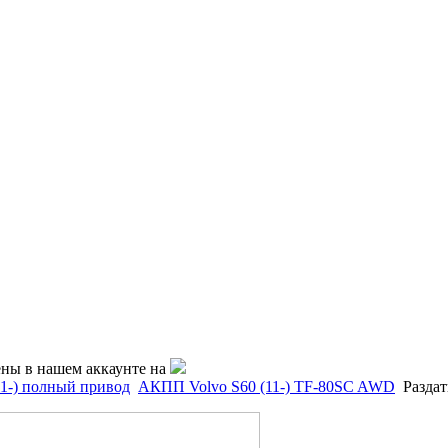
ены в нашем аккаунте на
11-) полный привод
АКПП Volvo S60 (11-) TF-80SC AWD
Раздат