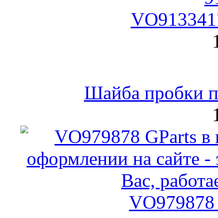
VO9133417
Шайба пробки по
VO979878 