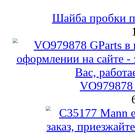
Шайба пробки по
VO979878 