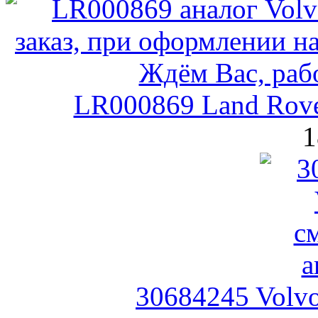
LR000869 Land Rove
1
30684245 Volv