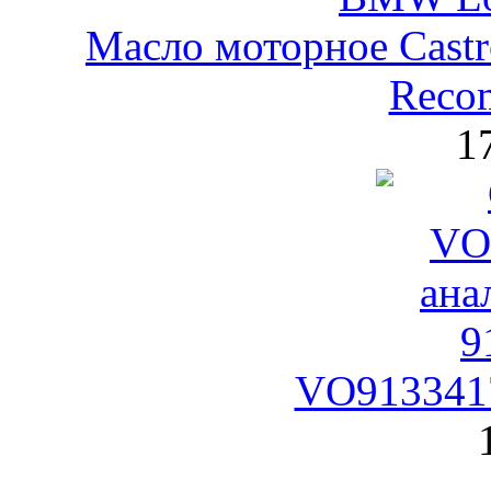
Масло моторное Castr
Reco
1
VO9133417