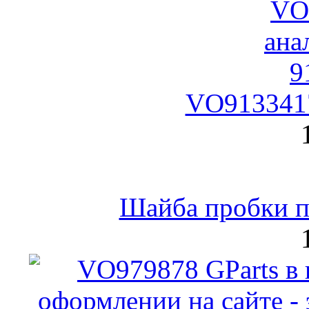
VO9133417
Шайба пробки по