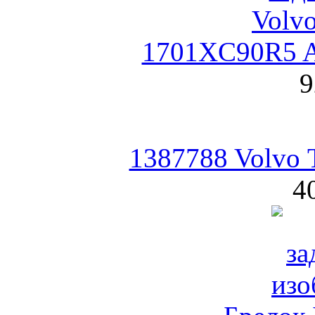
1701XC90R5 A
9
1387788 Volvo 
4