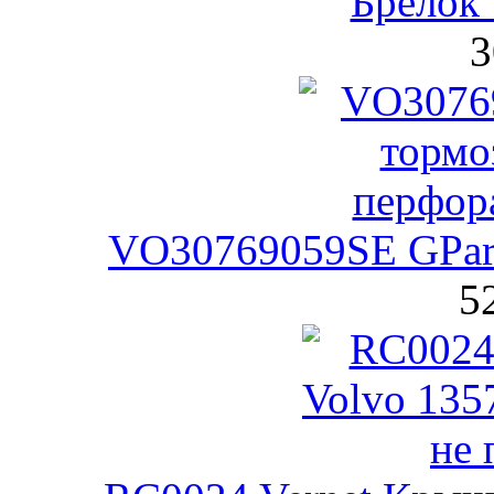
Брелок 
3
VO30769059SE GPart
5