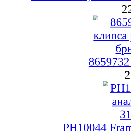
2
8659732
2
PH10044 Fra