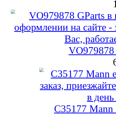
VO979878 
C35177 Mann