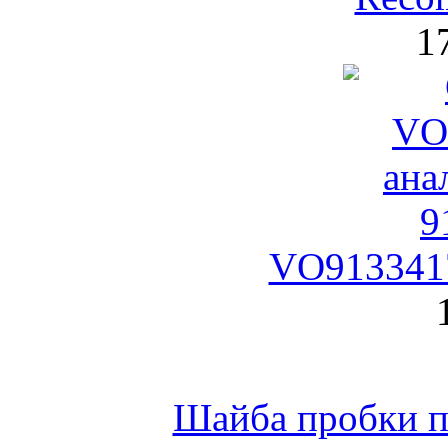
1
VO9133417
Шайба пробки по