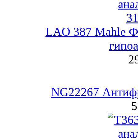
LAO 387 Mahle Ф
гипо
2
NG22267 Антифри
5