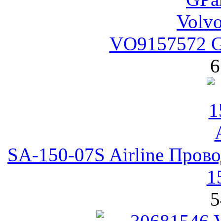
VO9157572 G
6
SA-150-07S Airline Пров
1
5