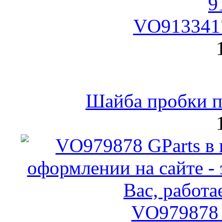
VO9133417
Шайба пробки по
VO979878 