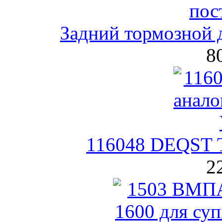
Задний тормозной 
8
116048 DEQST Т
2