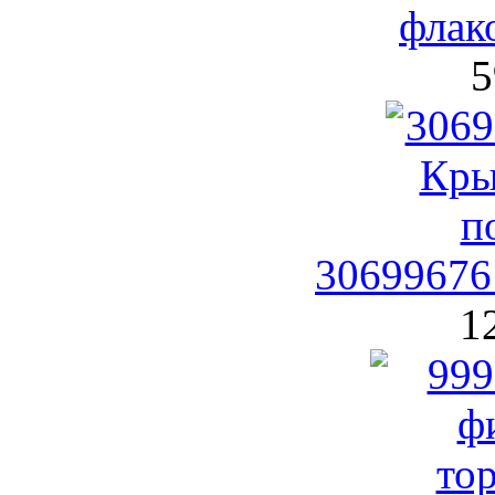
флак
5
30699676
1