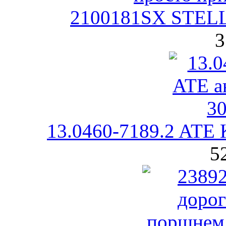
2100181SX STEL
3
13.0460-7189.2 ATE 
5