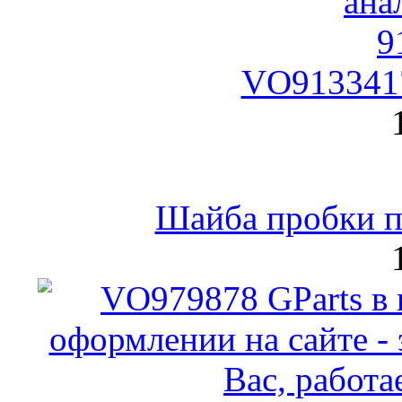
VO9133417
Шайба пробки по