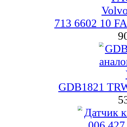
713 6602 10 F
9
GDB1821 TRW
5