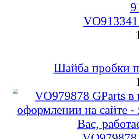
VO9133417
Шайба пробки по
VO979878 