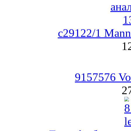
c29122/1 Man
1
9157576 Vo
2