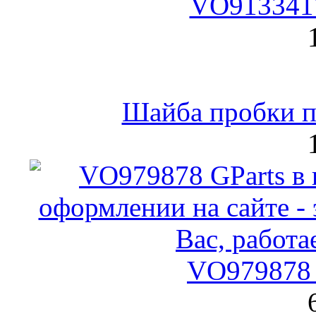
VO9133417
Шайба пробки по
VO979878 