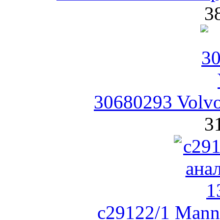
3
30680293 Volv
3
c29122/1 Man