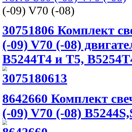
(-09) V70 (-08)
30751806 Комплект св
(-09) V70 (-08) двигате
B5244T4 и T5, B5254T
8642660 Комплект све
(-09) V70 (-08) B5244S