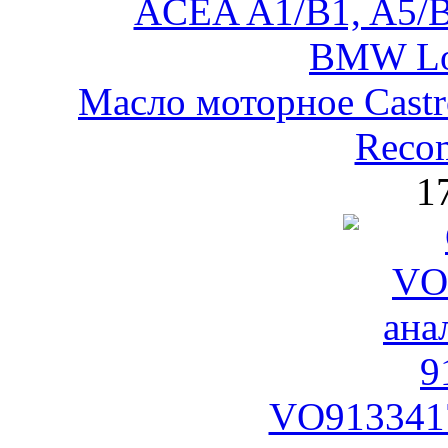
Масло моторное Castr
Reco
1
VO9133417