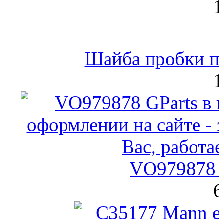
Шайба пробки по
VO979878 