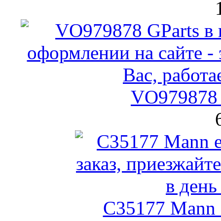
VO979878 
C35177 Mann