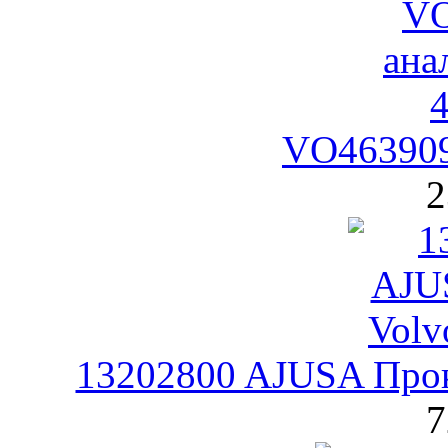
VO463909
2
13202800 AJUSA Прок
7