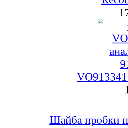
1
VO9133417
Шайба пробки по