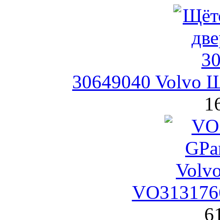
30649040 Volvo Щ
1
VO3131766
6