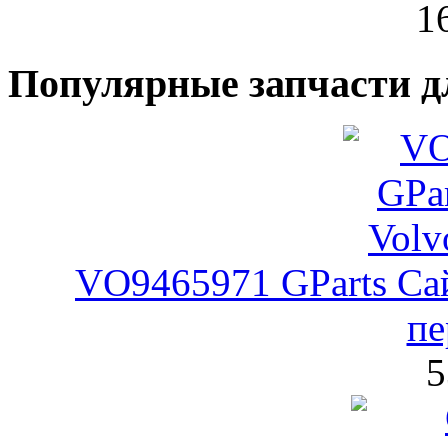
1
Популярные запчасти д
VO9465971 GParts Са
пе
5