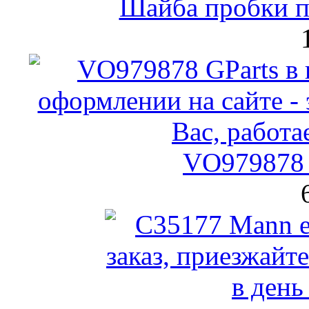
Шайба пробки по
VO979878 