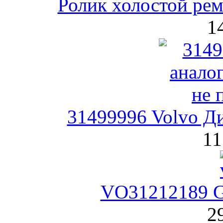
Ролик холостой ре
1
31499996 Volvo Д
11
VO31212189 G
2