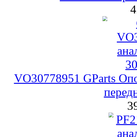
4
VO30778951 GParts Опо
передн
3