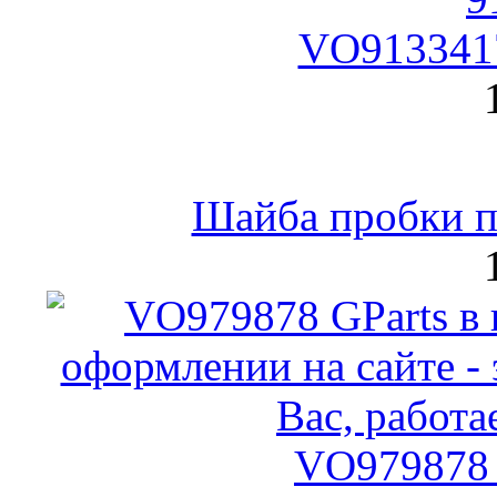
VO9133417
Шайба пробки по
VO979878 