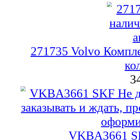
271735 Volvo Компл
ко
3
VKBA3661 SK