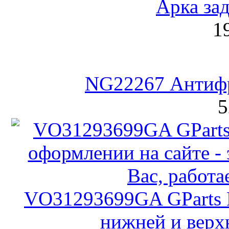
Арка зад
1
NG22267 Антифри
5
VO31293699GA GParts 
нижней и верх