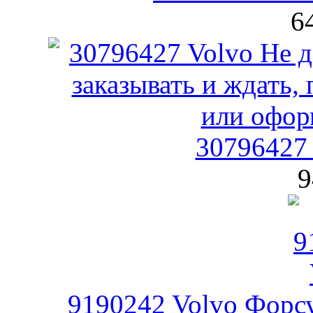
6
30796427
9
9190242 Volvo Форсу