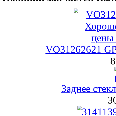
VO31262621 GPa
8
Заднее стекл
3