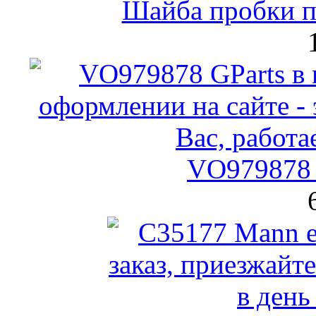
Шайба пробки по
VO979878 