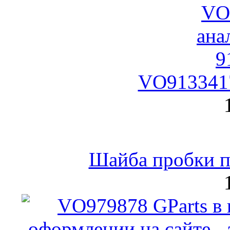
VO9133417
Шайба пробки по