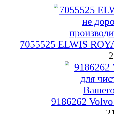
7055525 ELWIS ROYA
2
9186262 Volv
2