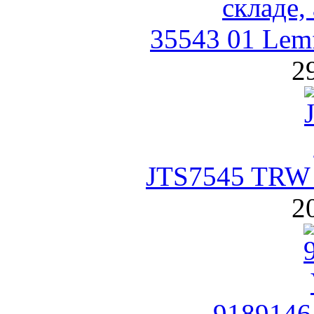
35543 01 Lem
2
JTS7545 TRW 
2
9189146