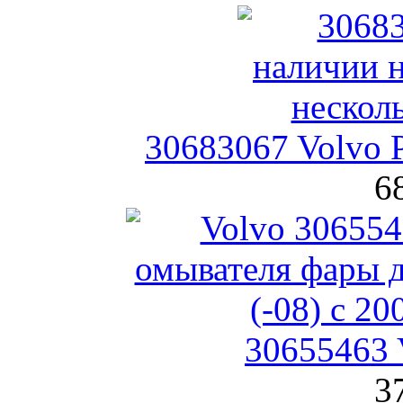
30683067 Volvo 
6
30655463 
3