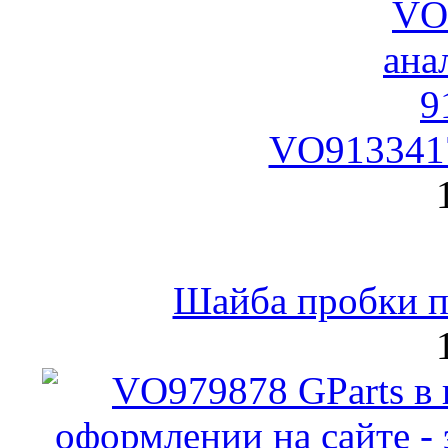
VO9133417
Шайба пробки по