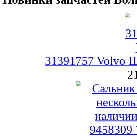
31391757 Volvo Щ
2
9458309 