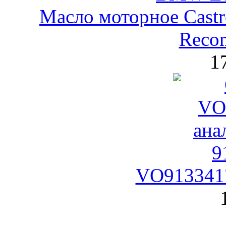
Масло моторное Castr
Reco
1
VO9133417