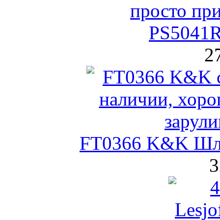
PS5041R
2
FT0366 K&K Шла
3