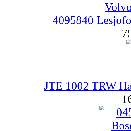
4095840 Lesjof
7
JTE 1002 TRW На
1