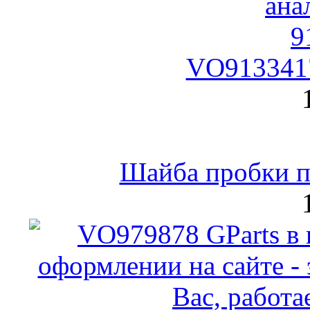
VO9133417
Шайба пробки по