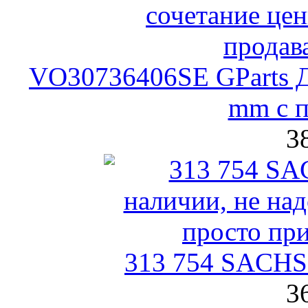
VO30736406SE GParts Д
mm с 
3
313 754 SACHS
3