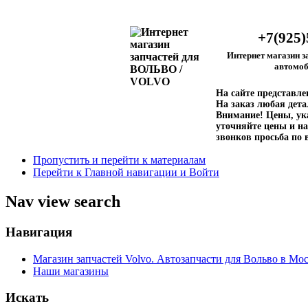
+7(925)
Интернет магазин з
автомоб
На сайте представл
На заказ любая дета
Внимание!
Цены, ука
уточняйте цены и на
звонков просьба по 
Пропустить и перейти к материалам
Перейти к Главной навигации и Войти
Nav view search
Навигация
Магазин запчастей Volvo. Автозапчасти для Вольво в Мос
Наши магазины
Искать