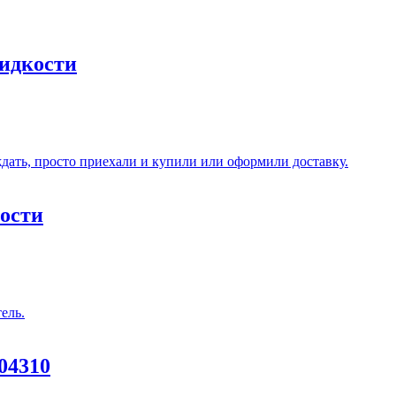
идкости
ости
04310