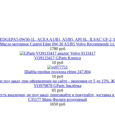
Масло моторное Castrol Edge 0W-30 A5/B5 Volvo Recommends 1л.
1780 руб
VO9133417 GParts Клипса
10 руб
Шайба пробки поддона elring 247.804
10 руб
VO979878 GParts Заклёпка
65 руб
C35177 Mann Фильтр воздушный
1650 руб