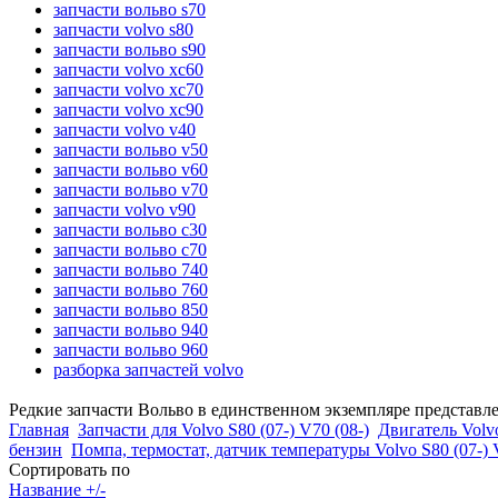
запчасти вольво s70
запчасти volvo s80
запчасти вольво s90
запчасти volvo xc60
запчасти volvo xc70
запчасти volvo xc90
запчасти volvo v40
запчасти вольво v50
запчасти вольво v60
запчасти вольво v70
запчасти volvo v90
запчасти вольво c30
запчасти вольво c70
запчасти вольво 740
запчасти вольво 760
запчасти вольво 850
запчасти вольво 940
запчасти вольво 960
разборка запчастей volvo
Редкие запчасти Вольво в единственном экземпляре представл
Главная
Запчасти для Volvo S80 (07-) V70 (08-)
Двигатель Volvo
бензин
Помпа, термостат, датчик температуры Volvo S80 (07-) 
Сортировать по
Название +/-