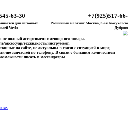
545-63-30
+7(925)517-66
апчастей для легковых
Розничный магазин: Москва, 6-ая Кожуховска
илей Vovlo
Дубров
ен не полный ассортимент имеющегося товара.
ль/аксессуар/техжидкость/инструмент.
занные на сайте, не актуальны в связи с ситуацией в мире,
личие запчастей по телефону. В связи с большим количеством
возможности писать в мессанджеры.
кве.