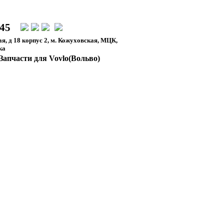
-45
я, д 18 корпус 2, м. Кожуховская, МЦК,
ка