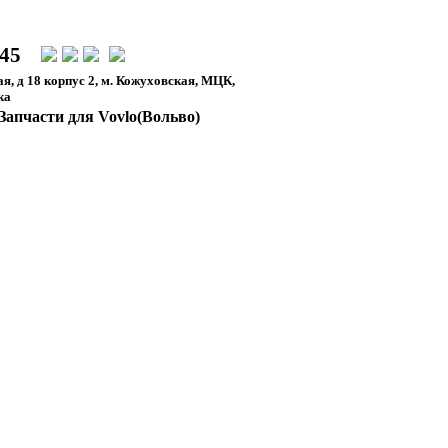
-45
я, д 18 корпус 2, м. Кожуховская, МЦК,
ка