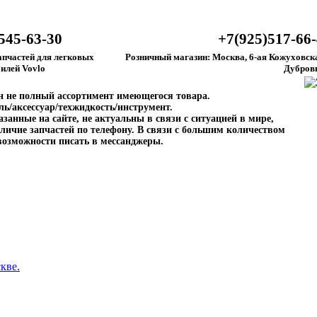
545-63-30
+7(925)517-66
апчастей для легковых
Розничный магазин: Москва, 6-ая Кожуховска
илей Vovlo
Дубров
ен не полный ассортимент имеющегося товара.
ль/аксессуар/техжидкость/инструмент.
занные на сайте, не актуальны в связи с ситуацией в мире,
личие запчастей по телефону. В связи с большим количеством
возможности писать в мессанджеры.
кве.