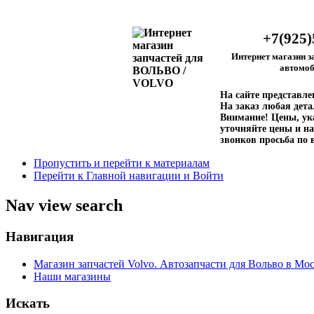
+7(925)
Интернет магазин з
автомоб
На сайте представл
На заказ любая дета
Внимание!
Цены, ука
уточняйте цены и на
звонков просьба по 
Пропустить и перейти к материалам
Перейти к Главной навигации и Войти
Nav view search
Навигация
Магазин запчастей Volvo. Автозапчасти для Вольво в Мос
Наши магазины
Искать