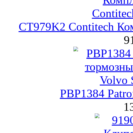
CT979K2 Contitech Ко
9
PBP1384 Patro
1