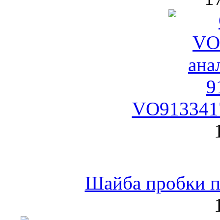
VO9133417
Шайба пробки по