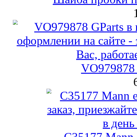
VO979878 
C35177 Mann