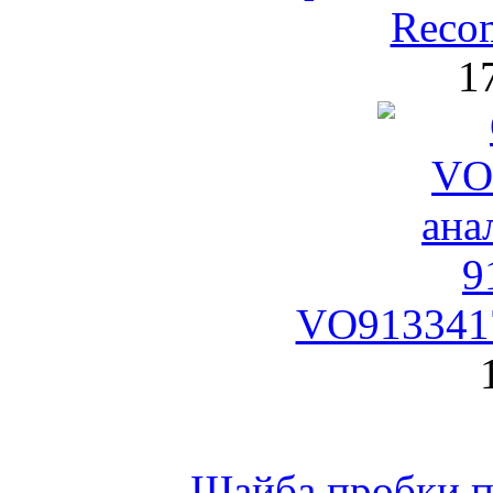
Reco
1
VO9133417
Шайба пробки по