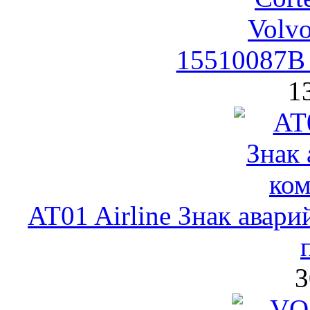
15510087B 
1
AT01 Airline Знак авар
3