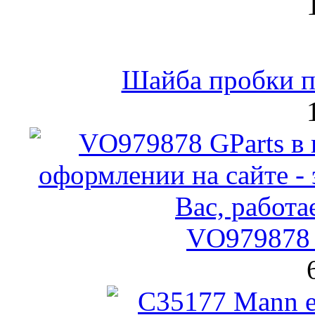
Шайба пробки по
VO979878 