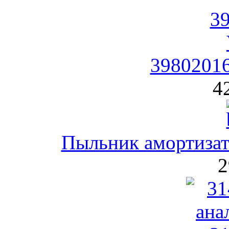
39802016
4
Пыльник амортиза
2