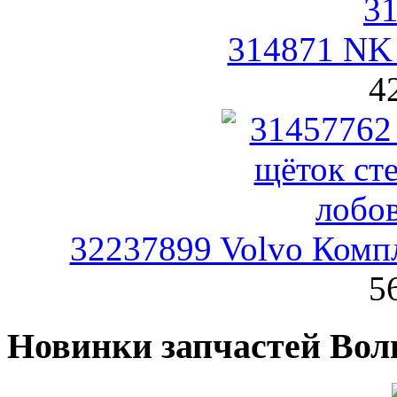
314871 NK
4
32237899 Volvo Компл
5
Новинки запчастей Вол