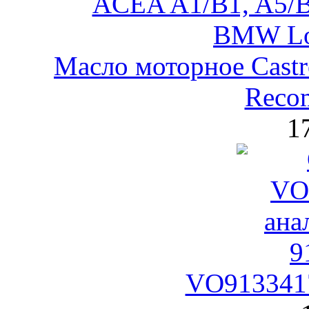
Масло моторное Castr
Reco
1
VO9133417