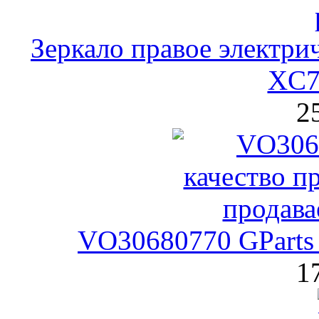
Зеркало правое электрич
XC70
2
VO30680770 GParts 
1