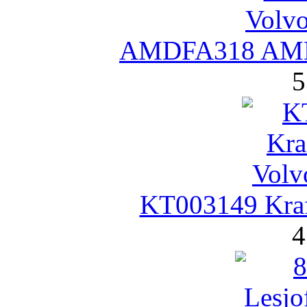
AMDFA318 AMD
5
KT003149 Kra
4