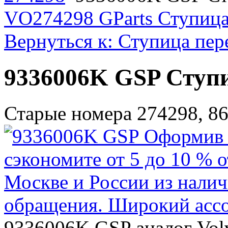
VO274298 GParts Ступица
Вернуться к: Ступица пер
9336006K GSP Ступ
Старые номера 274298, 8
9336006K GSP аналог Vol