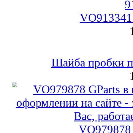
VO9133417
Шайба пробки по
VO979878 