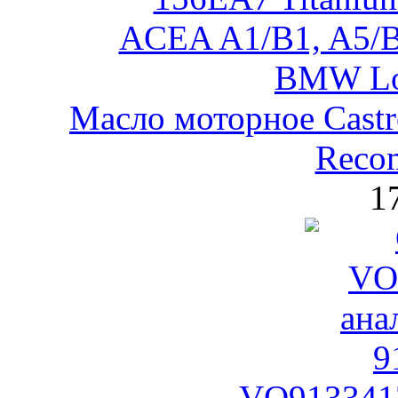
Масло моторное Castr
Reco
1
VO9133417