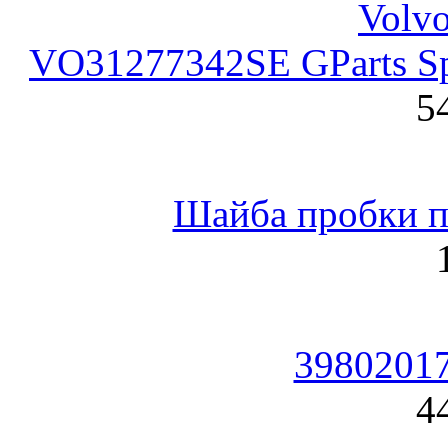
VO31277342SE GParts Sp
5
Шайба пробки по
39802017
4