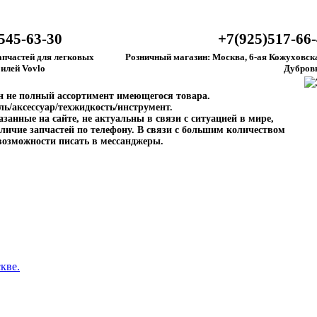
545-63-30
+7(925)517-66
апчастей для легковых
Розничный магазин: Москва, 6-ая Кожуховска
илей Vovlo
Дубров
ен не полный ассортимент имеющегося товара.
ль/аксессуар/техжидкость/инструмент.
занные на сайте, не актуальны в связи с ситуацией в мире,
личие запчастей по телефону. В связи с большим количеством
возможности писать в мессанджеры.
кве.