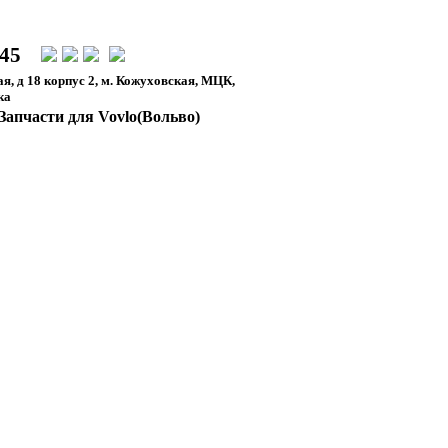
-45
я, д 18 корпус 2, м. Кожуховская, МЦК,
ка