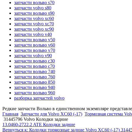
запчасти вольво s70
запчасти volvo s80
запчасти вольво s90
запчасти volvo xc60
запчасти volvo xc70
запчасти volvo xc90
запчасти volvo v40
запчасти вольво v50
запчасти вольво v60
запчасти вольво v70
запчасти volvo v90
запчасти вольво c30
запчасти вольво c70
запчасти вольво 740
запчасти вольво 760
запчасти вольво 850
запчасти вольво 940
запчасти вольво 960
разборка запчастей volvo
Редкие запчасти Вольво в единственном экземпляре представл
Главная
Запчасти для Volvo XC60 (-17)
Тормозная система Vol
31445796 Volvo Колодки задние
13.0460-2722.2 ATE Колодки задние
Вернуться к: Колодки тормозные задние Volvo XC60 (-17) 3144