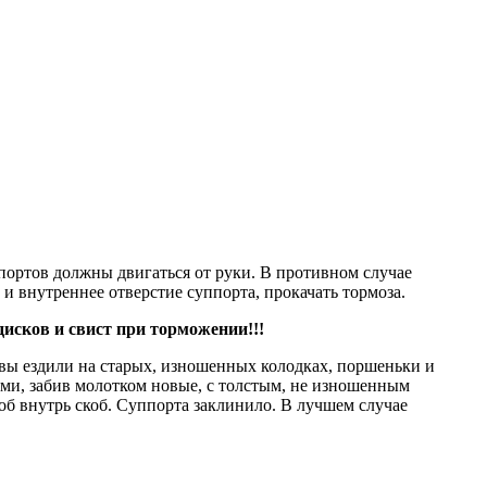
ортов должны двигаться от руки. В противном случае
и внутреннее отверстие суппорта, прокачать тормоза.
исков и свист при
торможении!!!
а вы ездили на старых, изношенных колодках, поршеньки и
ями, забив молотком новые, с толстым, не изношенным
б внутрь скоб. Суппорта заклинило. В лучшем случае