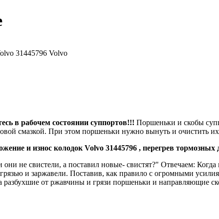
е
olvo 31445796 Volvo
есь в рабочем состоянии суппортов!!!
Поршеньки и скобы супп
новой смазкой. При этом поршеньки нужно вынуть и очистить их 
ие и износ колодок Volvo 31445796 , перегрев тормозных д
и они не свистели, а поставил новые- свистят?" Отвечаем: Когд
грязью и заржавели. Поставив, как правило с огромными усили
 разбухшие от ржавчины и грязи поршеньки и направляющие ско