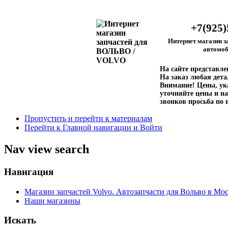
+7(925)
Интернет магазин з
автомоб
На сайте представл
На заказ любая дета
Внимание!
Цены, ука
уточняйте цены и на
звонков просьба по 
Пропустить и перейти к материалам
Перейти к Главной навигации и Войти
Nav view search
Навигация
Магазин запчастей Volvo. Автозапчасти для Вольво в Мос
Наши магазины
Искать