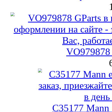
VO979878 
C35177 Mann