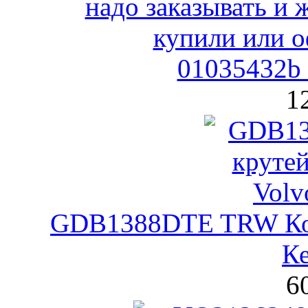
01035432b 
1
GDB1388DTE TRW Кол
К
6