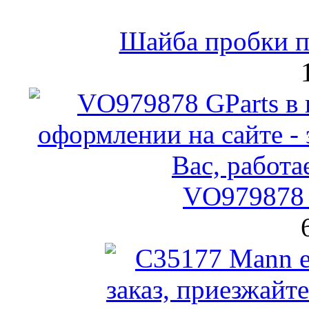
Шайба пробки по
VO979878 