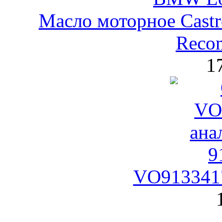
Масло моторное Castr
Reco
1
VO9133417