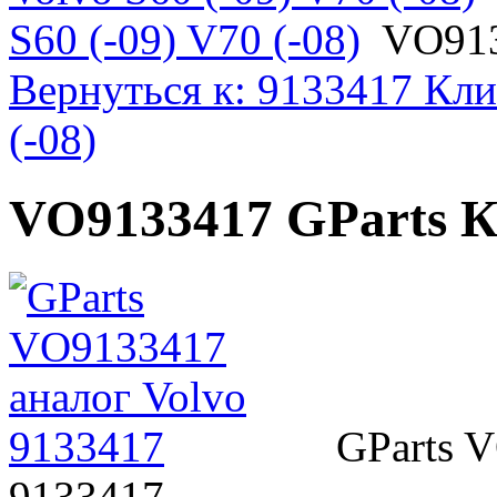
S60 (-09) V70 (-08)
VO913
Вернуться к: 9133417 Кли
(-08)
VO9133417 GParts 
GParts 
9133417