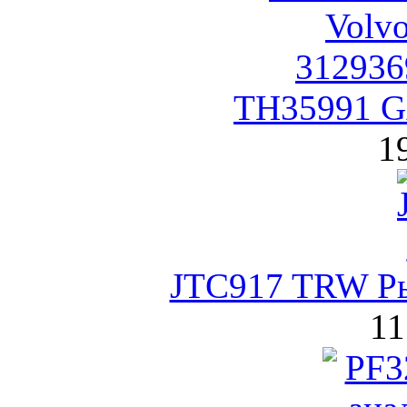
TH35991 G
1
JTC917 TRW Ры
11