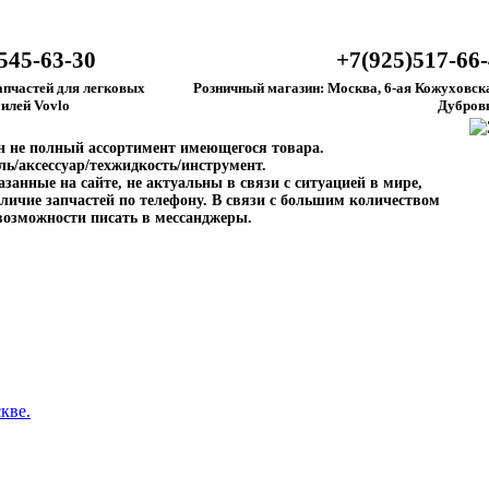
545-63-30
+7(925)517-66
апчастей для легковых
Розничный магазин: Москва, 6-ая Кожуховска
илей Vovlo
Дубров
ен не полный ассортимент имеющегося товара.
ль/аксессуар/техжидкость/инструмент.
занные на сайте, не актуальны в связи с ситуацией в мире,
личие запчастей по телефону. В связи с большим количеством
возможности писать в мессанджеры.
кве.