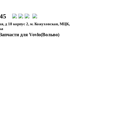
-45
я, д 18 корпус 2, м. Кожуховская, МЦК,
ка