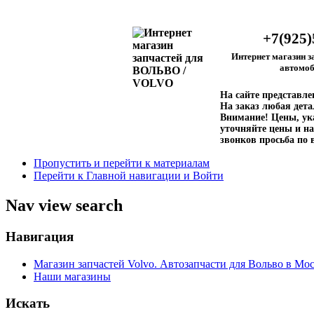
+7(925)
Интернет магазин з
автомоб
На сайте представл
На заказ любая дета
Внимание!
Цены, ука
уточняйте цены и на
звонков просьба по 
Пропустить и перейти к материалам
Перейти к Главной навигации и Войти
Nav view search
Навигация
Магазин запчастей Volvo. Автозапчасти для Вольво в Мос
Наши магазины
Искать