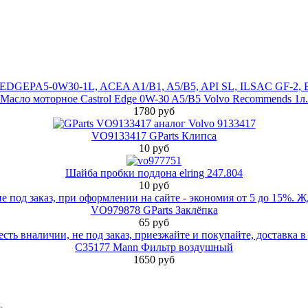
Масло моторное Castrol Edge 0W-30 A5/B5 Volvo Recommends 1л.
1780 руб
VO9133417 GParts Клипса
10 руб
Шайба пробки поддона elring 247.804
10 руб
VO979878 GParts Заклёпка
65 руб
C35177 Mann Фильтр воздушный
1650 руб