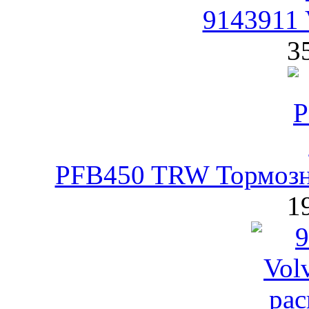
9143911 
3
PFB450 TRW Тормозн
1