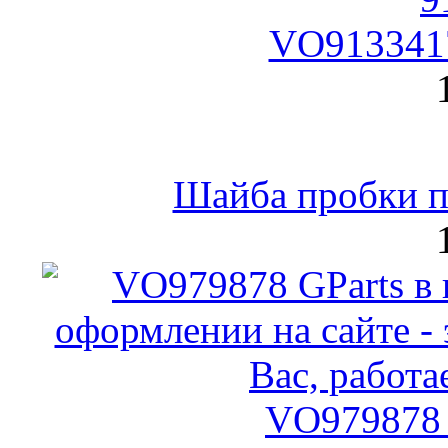
VO9133417
Шайба пробки по
VO979878 