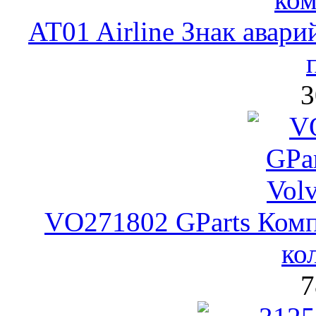
AT01 Airline Знак авар
3
VO271802 GParts Комп
ко
7