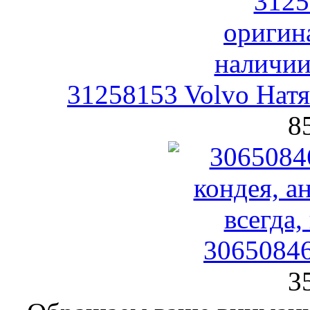
31258153 Volvo Нат
8
30650846
3