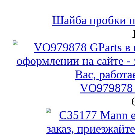
Шайба пробки по
VO979878 