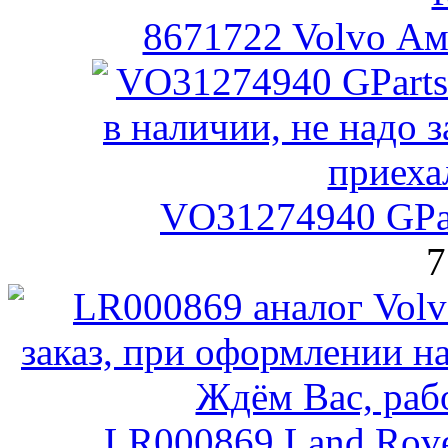
8671722 Volvo А
VO31274940 GPa
7
LR000869 Land Rove