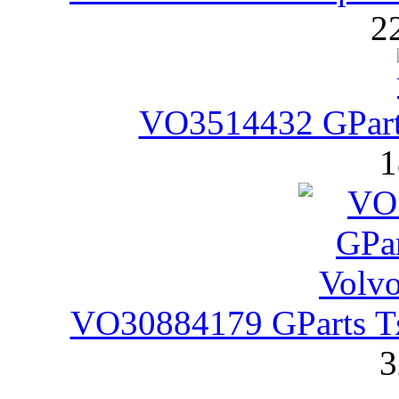
2
VO3514432 GPart
1
VO30884179 GParts Тя
3