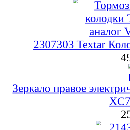
2307303 Textar Кол
4
Зеркало правое электрич
XC70
2