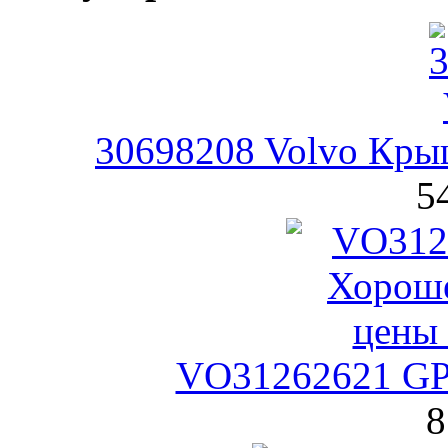
30698208 Volvo Кры
5
VO31262621 GPa
8