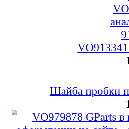
VO9133417
Шайба пробки по