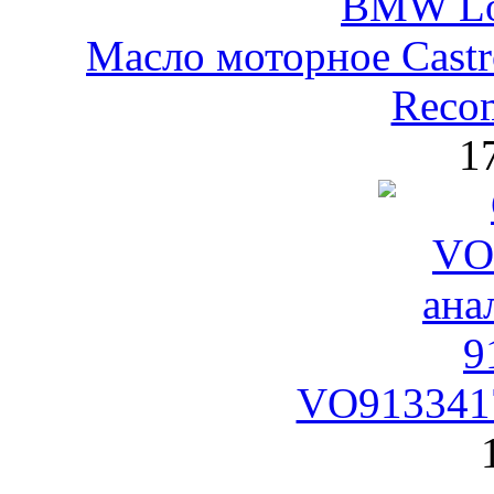
Масло моторное Castr
Reco
1
VO9133417