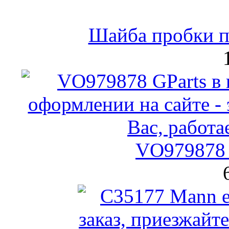
Шайба пробки по
VO979878 