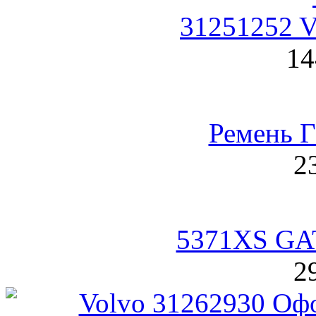
31251252 V
14
Ремень 
2
5371XS GA
2