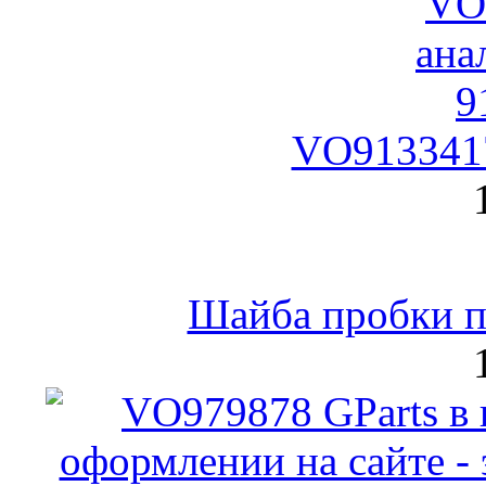
VO9133417
Шайба пробки по