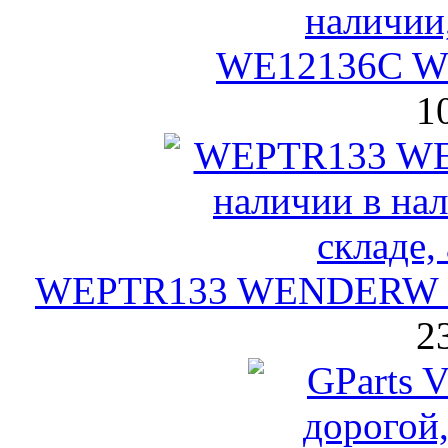
WE12136C W
1
WEPTR133 WENDERW Па
2