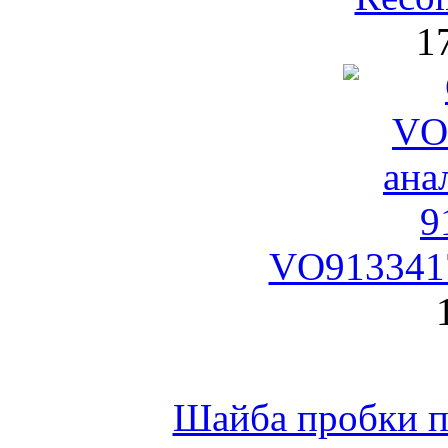
1
VO9133417
Шайба пробки по