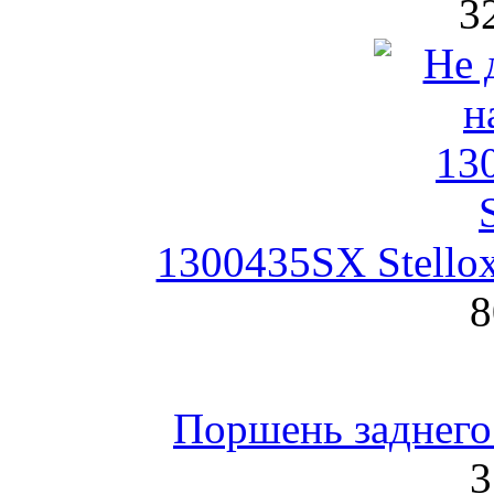
3
1300435SX Stello
8
Поршень заднего
3