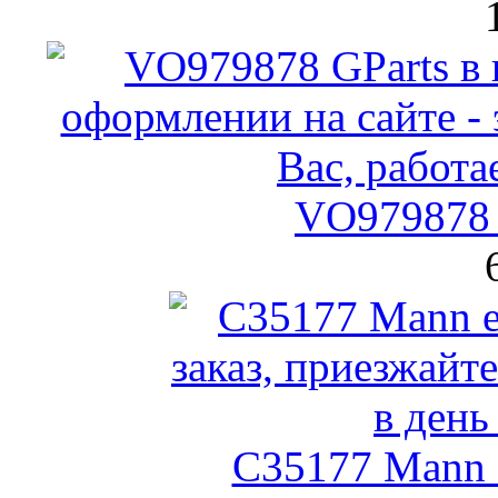
VO979878 
C35177 Mann