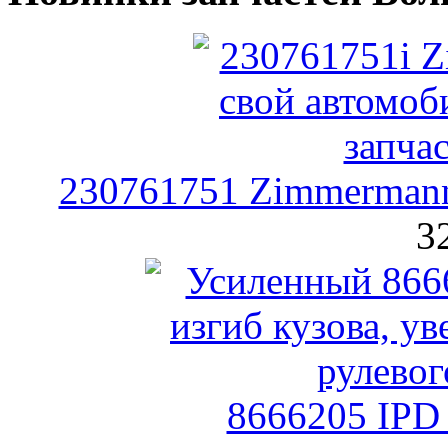
230761751 Zimmermann
3
8666205 IPD