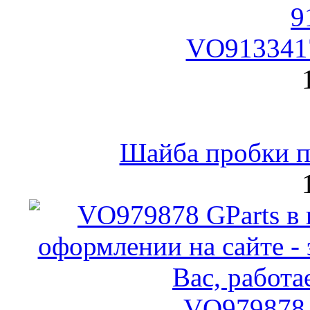
VO9133417
Шайба пробки по
VO979878 