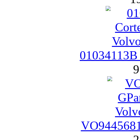
01034113B 
9
VO9445681
2