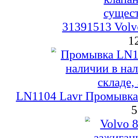
31391513 Volv
1
LN1104 Lavr Промывка 
5