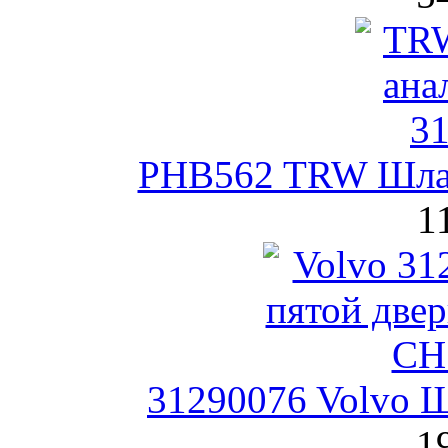
PHB562 TRW Шлан
1
31290076 Volvo Щ
1